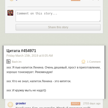
Share this story
Цитата #454971
Friday March 15
th
, 2019
at
8:05 AM
Bash.im
1 Comment
xxx: Я пью напиток Ленина. Очень дешевый, прост в приготовлении,
хорошо тонизирует. Рекомендую!
xxx: Кто не знал, напиток Ленина - это кипяток.
xxx: И кружку мыть не надо!))
growler
2703 days ago
REPLY