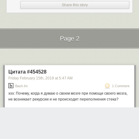
Share this story
Page 2
Next Page of Stories
Loading...
Цитата #454528
Friday February 15
th
, 2019
at
5:47 AM
Bash.im
1 Comment
xxx: Почему, когда я думаю о своем мозге при помощи своего мозга,
не возникает рекурсии и не происходит переполнения стека?
growler
2731 days ago
REPLY
Глубоко