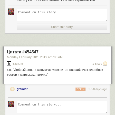
Какой ужас. Есть же коктейль "Особый старательский"
Share this story
Цитата #454547
Monday February 18
th
, 2019
at
5:00 AM
Bash.im
1 Share
xxx: "Добрый день, к вашим услугам питон-разработчик, слонёнок-
тестер и мартышка-тимлид"
growler
2728 days ago
REPLY