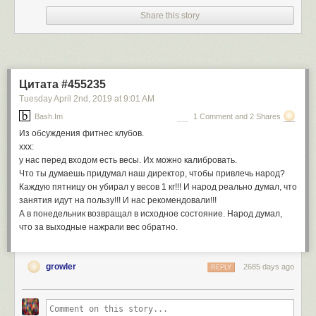
Share this story
Цитата #455235
Tuesday April 2
nd
, 2019
at
9:01 AM
Bash.im
1 Comment and 2 Shares
Из обсуждения фитнес клубов.
xxx:
у нас перед входом есть весы. Их можно калибровать.
Что ты думаешь придумал наш директор, чтобы привлечь народ?
Каждую пятницу он убирал у весов 1 кг!!! И народ реально думал, что
занятия идут на пользу!!! И нас рекомендовали!!!
А в понедельник возвращал в исходное состояние. Народ думал,
что за выходные нажрали вес обратно.
growler
2685 days ago
REPLY