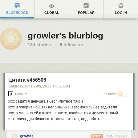
BLURBLOGS
GLOBAL
POPULAR
LOG IN
growler's blurblog
184
stories
·
9
followers
Цитата #456506
Saturday June 29
th
, 2019
at
6:20 AM
Bash.im
2 Shares
xxx: садится девушка в беспилотное такси
xxx: и говорит - ой, так непривычно, автомобиль без водителя
xxx: а машина ей в ответ - знаете, вообще-то я искусственный
интеллект для бизнеса, а такси - это так, подработка
growler
2597 days ago
REPLY