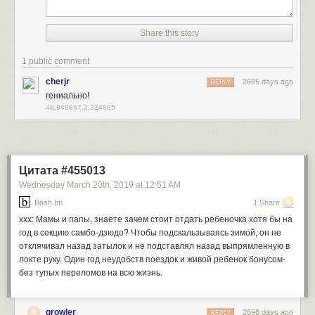
Share this story
1 public comment
cherjr
2685 days ago
REPLY
гениально!
48.840867,2.324885
Цитата #455013
Wednesday March 20
th
, 2019
at
12:51 AM
Bash.im
1 Share
xxx: Мамы и папы, знаете зачем стоит отдать ребеночка хотя бы на
год в секцию самбо-дзюдо? Чтобы подскальзываясь зимой, он не
отклячивал назад затылок и не подставлял назад выпрямленную в
локте руку. Один год неудобств поездок и живой ребенок бонусом-
без тупых переломов на всю жизнь.
growler
2698 days ago
REPLY